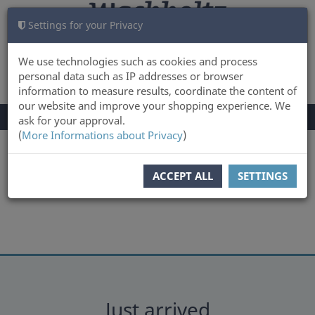
Settings for your Privacy
CART
LOG IN
0
We use technologies such as cookies and process
personal data such as IP addresses or browser
information to measure results, coordinate the content of
our website and improve your shopping experience. We
TOGGLE
Menu
ask for your approval.
NAVIGATION
(
More Informations about Privacy
)
ACCEPT ALL
SETTINGS
Just arrived