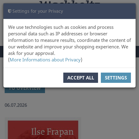
Settings for your Privacy
CART
LOG IN
0
We use technologies such as cookies and process
personal data such as IP addresses or browser
information to measure results, coordinate the content of
our website and improve your shopping experience. We
TOGGLE
Menu
ask for your approval.
NAVIGATION
(
More Informations about Privacy
)
You are here:
Latest news and updates at Wachholtz Verlag Online-Shop
ACCEPT ALL
SETTINGS
TO OVERVIEW
06.07.2026