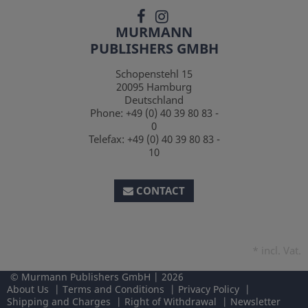
MURMANN
PUBLISHERS GMBH
Schopenstehl 15
20095
Hamburg
Deutschland
Phone:
+49 (0) 40 39 80 83 -
0
Telefax:
+49 (0) 40 39 80 83 -
10
CONTACT
*
incl. Vat.
Murmann Publishers GmbH
2026
About Us
Terms and Conditions
Privacy Policy
Shipping and Charges
Right of Withdrawal
Newsletter