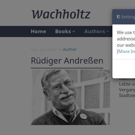
Setting
Home
Books
Authors
We use t
addresse
our webs
You are here:
Author
(
More In
Rüdiger Andreßen
Rüdiger
Kaufman
Lebte u
Vergang
Stadtze