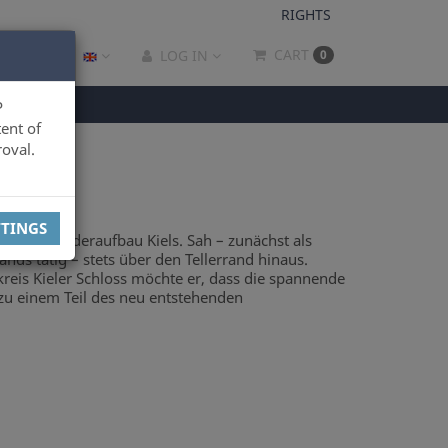
RIGHTS
CART
LOG IN
0
P
ent of
oval.
TTINGS
ng und Wiederaufbau Kiels. Sah – zunächst als
s tätig – stets über den Tellerrand hinaus.
kreis Kieler Schloss möchte er, dass die spannende
zu einem Teil des neu entstehenden