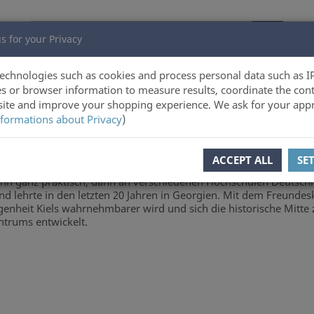
s for your Privacy
echnologies such as cookies and process personal data such as I
s or browser information to measure results, coordinate the cont
ite and improve your shopping experience. We ask for your appr
formations about Privacy
)
ACCEPT ALL
SE
 Andreßen, in 4. Generation überzeugter Kieler, erlebte Zerstöru
n ganz praktisch, dann an verschiedenen Hochschulen Deutschland
nd lehrte in den letzten 20 Jahren in Georgien. Mit dem Freundes
enheit Kiels wahrnehmbarer wird und sich die historische Mitte 
ntrums entwickelt.