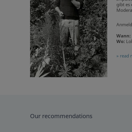
gibt es
Moderat
Anmeld
Wann:
Wo:
Lok
» read 
Our recommendations