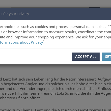
s for your Privacy
echnologies such as cookies and process personal data such as I
s or browser information to measure results, coordinate the cont
ite and improve your shopping experience. We ask for your appr
ltz Verlag Online-Shop
formations about Privacy
)
ACCEPT ALL
SE
ed Lenz hat sich sein Leben lang für die Natur interessiert. Aufg
in begeisterter Angler und als solcher bis ins hohe Alter hinein 
r und der Veränderungen, die sich durch menschlichen Einfluss i
nwelt verhilft ihm seine Freundin Loki Schmidt, die ihm die Auge
nbarsten Pflanze öffnet.
ortrag zum Thema „Lenz und die Natur“ von Lenz-Expertin Dr. M