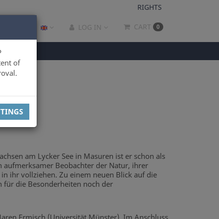
RIGHTS
CART
LOG IN
0
P
ent of
oval.
TTINGS
ewachsen am Lycker See in Masuren ist er schon als
ein aufmerksamer Beobachter der Natur, ihrer
n ihr vollziehen. Zu einem neuen Blick auf die
n für die Besonderheiten noch der
aren Ermisch (Universität Münster). Im Anschluss