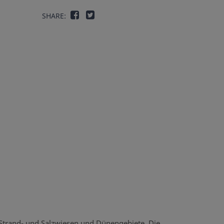
SHARE:
 Strand- und Salzwiesen und Dünengebiete. Die