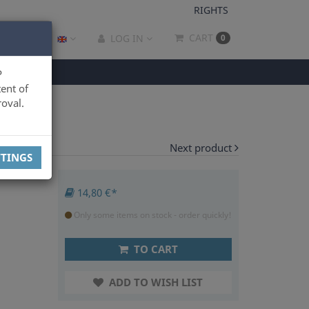
RIGHTS
CART
LOG IN
0
P
ent of
oval.
Next product
TTINGS
14,80 €*
Only some items on stock - order quickly!
TO CART
ADD TO WISH LIST