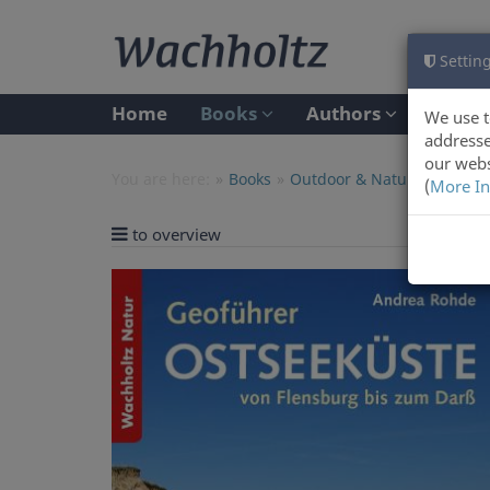
Setting
Home
Books
Authors
We use t
addresse
our webs
You are here:
Books
Outdoor & Nature
(
More In
to overview