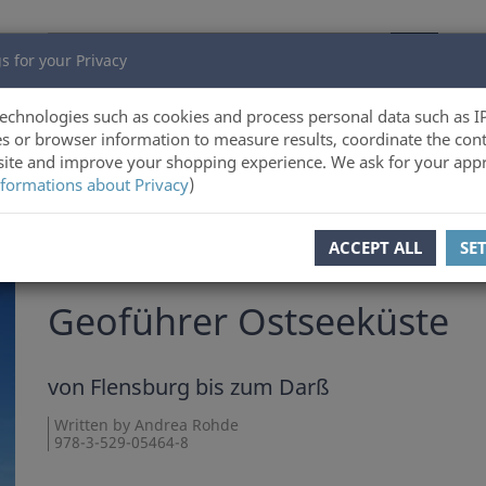
s for your Privacy
echnologies such as cookies and process personal data such as I
s or browser information to measure results, coordinate the cont
ite and improve your shopping experience. We ask for your appr
formations about Privacy
)
Product 1 of 6
ACCEPT ALL
SE
Andrea Rohde
Geoführer Ostseeküste
von Flensburg bis zum Darß
Written by Andrea Rohde
978-3-529-05464-8