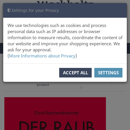
Settings for your Privacy
CART
LOG IN
0
We use technologies such as cookies and process
personal data such as IP addresses or browser
information to measure results, coordinate the content of
our website and improve your shopping experience. We
TOGGLE
Menu
ask for your approval.
NAVIGATION
(
More Informations about Privacy
)
You are here:
Books
History & Culture
ACCEPT ALL
SETTINGS
to overview
Previous
Next product
Product 13 of
product
37