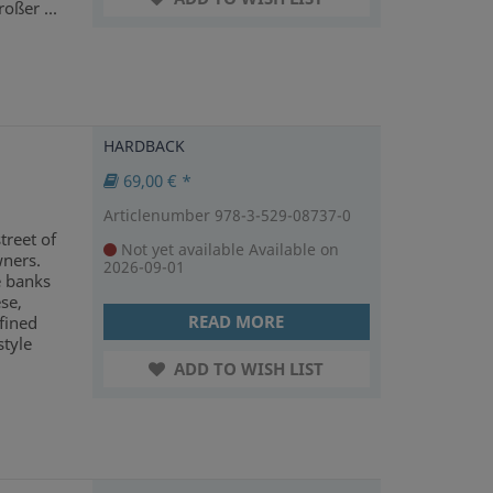
oßer ...
HARDBACK
69,00 € *
Articlenumber 978-3-529-08737-0
treet of
Not yet available
Available on
ners.
2026-09-01
e banks
se,
READ MORE
fined
style
ADD TO WISH LIST