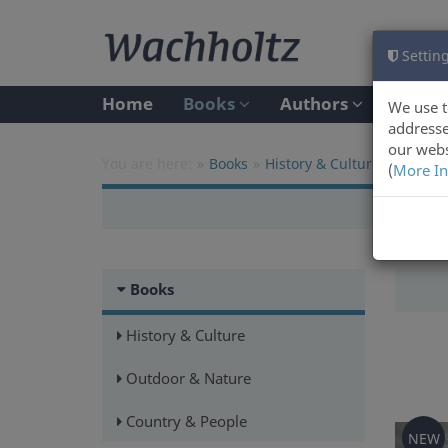
Setting
Home
Books
Authors
We use t
addresse
our webs
You are here:
Books
History & Culture
(
More In
Books
History & Culture
Outdoor & Nature
Country & People
NEW