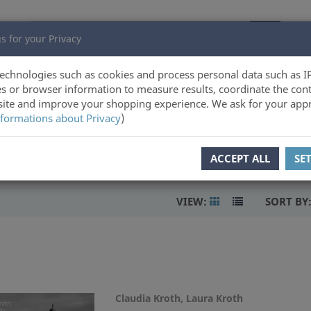
s for your Privacy
echnologies such as cookies and process personal data such as I
s or browser information to measure results, coordinate the cont
ite and improve your shopping experience. We ask for your appr
formations about Privacy
)
ACCEPT ALL
SE
VIEW:
SORT BY
Claudia Kroth, Laura Kroth