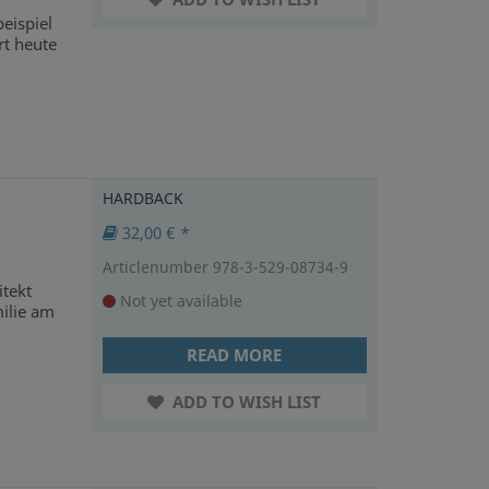
eispiel
t heute
HARDBACK
32,00 € *
Articlenumber 978-3-529-08734-9
itekt
Not yet available
milie am
READ MORE
ADD TO WISH LIST