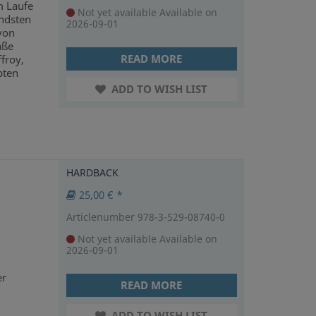
m Laufe
Not yet available
Available on
endsten
2026-09-01
von
aße
READ MORE
froy,
bten
ADD TO WISH LIST
HARDBACK
25,00 € *
Articlenumber 978-3-529-08740-0
Not yet available
Available on
2026-09-01
er
READ MORE
ADD TO WISH LIST