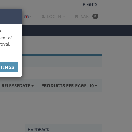
RIGHTS
CART
LOG IN
0
P
ent of
oval.
TTINGS
:
RELEASEDATE
PRODUCTS PER PAGE:
10
HARDBACK