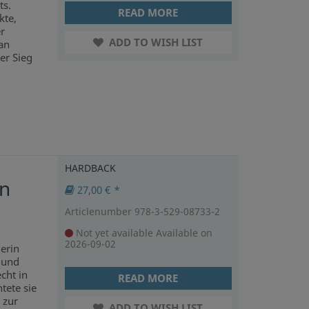
ts.
READ MORE
kte,
r
ADD TO WISH LIST
an
er Sieg
HARDBACK
in
27,00 € *
Articlenumber 978-3-529-08733-2
Not yet available
Available on
2026-09-02
erin
 und
cht in
READ MORE
tete sie
 zur
ADD TO WISH LIST