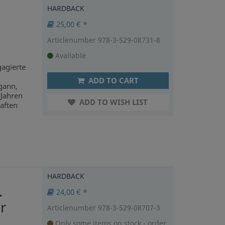
HARDBACK
25,00 € *
Articlenumber 978-3-529-08731-8
Available
agierte
ADD TO CART
egann,
 Jahren
ADD TO WISH LIST
aften
HARDBACK
.
24,00 € *
r
Articlenumber 978-3-529-08707-3
Only some items on stock - order