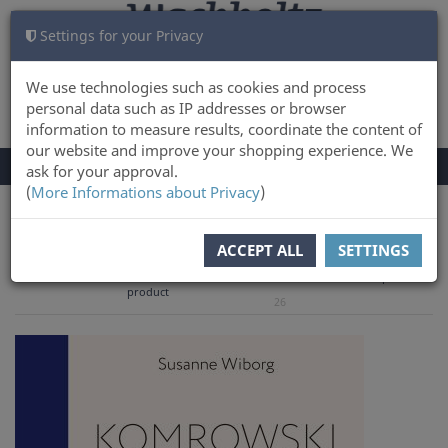
Settings for your Privacy
CART
LOG IN
0
We use technologies such as cookies and process
personal data such as IP addresses or browser
information to measure results, coordinate the content of
our website and improve your shopping experience. We
TOGGLE
Menu
ask for your approval.
NAVIGATION
(
More Informations about Privacy
)
You are here:
Books
Country & People
ACCEPT ALL
SETTINGS
to overview
Previous
Next product
Product 13 of
product
26