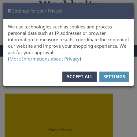
Settings for your Privacy
CART
LOG IN
0
We use technologies such as cookies and process
personal data such as IP addresses or browser
information to measure results, coordinate the content of
our website and improve your shopping experience. We
TOGGLE
Menu
ask for your approval.
NAVIGATION
(
More Informations about Privacy
)
You are here:
ACCEPT ALL
SETTINGS
to overview