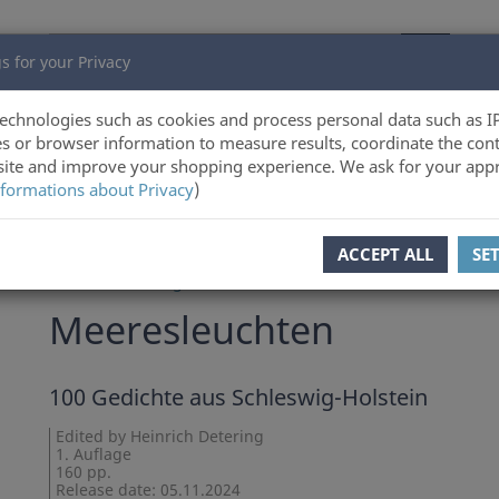
s for your Privacy
echnologies such as cookies and process personal data such as I
s or browser information to measure results, coordinate the cont
ite and improve your shopping experience. We ask for your appr
formations about Privacy
)
ous product
Product 16 of 22
ACCEPT ALL
SE
Heinrich Detering
Meeresleuchten
100 Gedichte aus Schleswig-Holstein
Edited by Heinrich Detering
1. Auflage
160 pp.
Release date: 05.11.2024