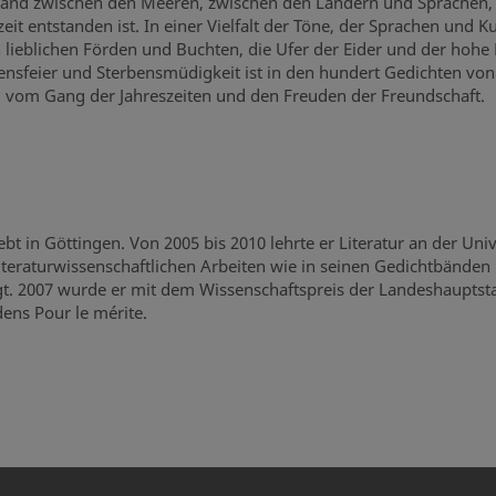
s Land zwischen den Meeren, zwischen den Ländern und Sprachen, 
zeit entstanden ist. In einer Vielfalt der Töne, der Sprachen und 
 lieblichen Förden und Buchten, die Ufer der Eider und der hohe 
ensfeier und Sterbensmüdigkeit ist in den hundert Gedichten vo
 vom Gang der Jahreszeiten und den Freuden der Freundschaft.
t in Göttingen. Von 2005 bis 2010 lehrte er Literatur an der Unive
iteraturwissenschaftlichen Arbeiten wie in seinen Gedichtbänden
t. 2007 wurde er mit dem Wissenschaftspreis der Landeshauptstadt 
ens Pour le mérite.