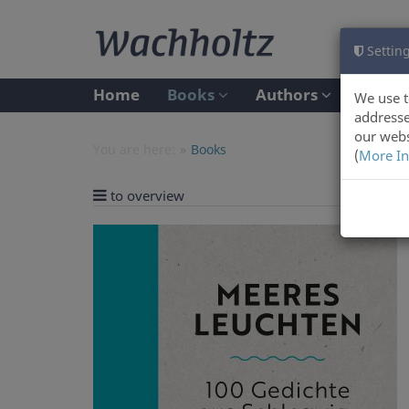
Setting
Home
Books
Authors
We use t
addresse
our webs
You are here:
Books
(
More In
to overview
Previ