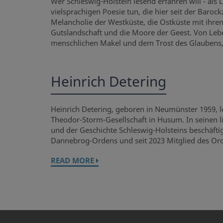
Wer Schleswig-Holstein lesend erfahren will - al
vielsprachigen Poesie tun, die hier seit der Barock
Melancholie der Westküste, die Ostküste mit ihren
Gutslandschaft und die Moore der Geest. Von Leb
menschlichen Makel und dem Trost des Glaubens,
Heinrich Detering
Heinrich Detering, geboren in Neumünster 1959, leb
Theodor-Storm-Gesellschaft in Husum. In seinen l
und der Geschichte Schleswig-Holsteins beschäftig
Dannebrog-Ordens und seit 2023 Mitglied des Ord
READ MORE