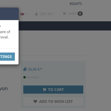
RIGHTS
CART
LOG IN
0
P
ent of
oval.
TTINGS
24,00 €*
Available
 von
TO CART
ADD TO WISH LIST