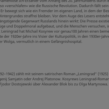
amenlose Ich-Erzähler vom Anfang des 20. Jahrhunderts durch ei
so »verschlafen« wie die Russische Revolution. Dadurch fällt sein 
 Er bewegt sich wie ein Fremder im eigenen Land, in dem der Bes
ntergrundes straffrei bleiben. Vor dem Auge des Lesers entsteht 
ngstigende Gegenwart Russlands hinein wirkt: Die Presse existier
f Lüge und Doppelmoral aufgebaut, und die Menschen versuchen, i
Leningrad hat Michail Kosyrew vor genau100 Jahren einen beme
te der 1920er-Jahre ins Visier der Kulturpolitik, in den 1930er-Ja
der Wolga, vermutlich in einem Gefängnishospital.
92–1942) zählt mit seinem satirischen Roman „Leningrad“ (1925) z
wgenij Samjatin oder Andrej Platonow. Kosyrews Leningrad-Roman 
 Fjodor Dostojewski über Alexander Blok bis zu Olga Martynowa.