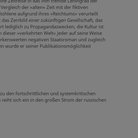
ne Zeitreise in das ihm fremde Leningrad der
Vergleich der »alten« Zeit mit der fiktiven
tohlene aufgrund ihres »Reichtums« verurteilt
das Zerrbild einer zukünftigen Gesellschaft, das
t lediglich zu Propagandazwecken, die Kultur ist
n dieser »verkehrten Welt« jeder auf seine Weise
rkenswerten negativen Staatsroman und zugleich
hren wurde er seiner Publikationsmöglichkeit
u den fortschrittlichen und systemkritischen
reiht sich ein in den großen Strom der russischen