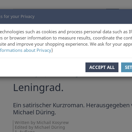
s for your Privacy
echnologies such as cookies and process personal data such as I
s or browser information to measure results, coordinate the cont
ite and improve your shopping experience. We ask for your appr
formations about Privacy
)
ACCEPT ALL
SE
Michail Kosyrew
,
Michael Düring
Leningrad.
Ein satirischer Kurzroman. Herausgegeben
Michael Düring.
Written by Michail Kosyrew
Edited by Michael Düring
1. Auflage