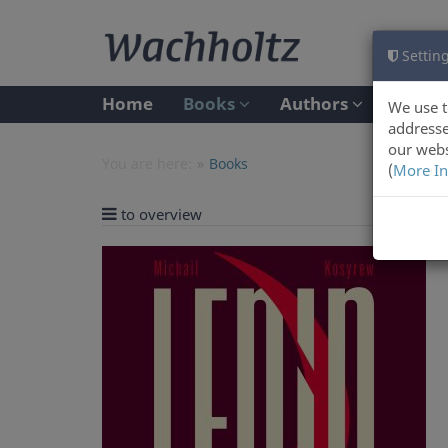
Setting
Home
Books
Authors
We use t
addresse
our webs
You are here:
Books
(
More In
to overview