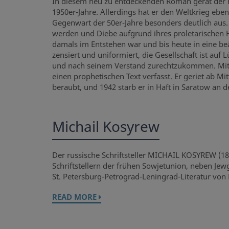
In diesem neu zu entdeckenden Roman gerät der n
1950er-Jahre. Allerdings hat er den Weltkrieg eben
Gegenwart der 50er-Jahre besonders deutlich aus.
werden und Diebe aufgrund ihres proletarischen Hi
damals im Entstehen war und bis heute in eine beä
zensiert und uniformiert, die Gesellschaft ist au
und nach seinem Verstand zurechtzukommen. Mit 
einen prophetischen Text verfasst. Er geriet ab Mit
beraubt, und 1942 starb er in Haft in Saratow an 
Michail Kosyrew
Der russische Schriftsteller MICHAIL KOSYREW (18
Schriftstellern der frühen Sowjetunion, neben Je
St. Petersburg-Petrograd-Leningrad-Literatur von
READ MORE