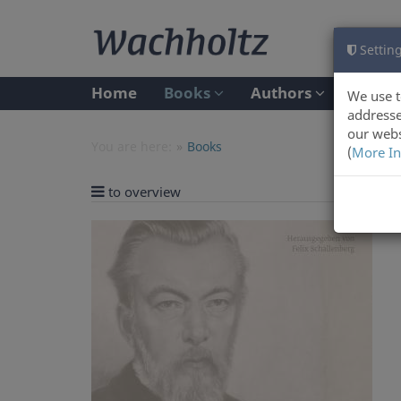
Setting
Home
Books
Authors
We use t
addresse
our webs
You are here:
Books
(
More In
to overview