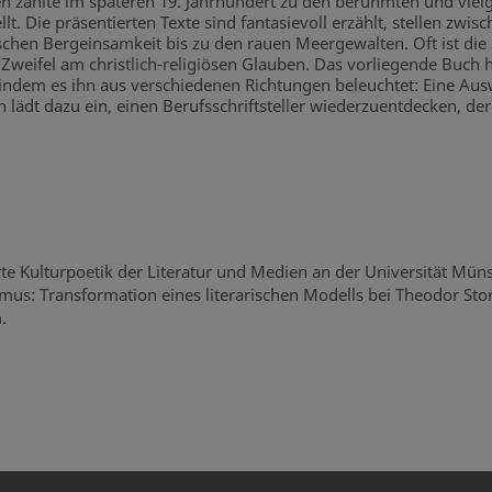
en zählte im späteren 19. Jahrhundert zu den berühmten und vie
lt. Die präsentierten Texte sind fantasievoll erzählt, stellen zw
lischen Bergeinsamkeit bis zu den rauen Meergewalten. Oft ist di
Zweifel am christlich-religiösen Glauben. Das vorliegende Buch
, indem es ihn aus verschiedenen Richtungen beleuchtet: Eine Au
lädt dazu ein, einen Berufsschriftsteller wiederzuentdecken, der d
rte Kulturpoetik der Literatur und Medien an der Universität Müns
us: Transformation eines literarischen Modells bei Theodor Stor
.