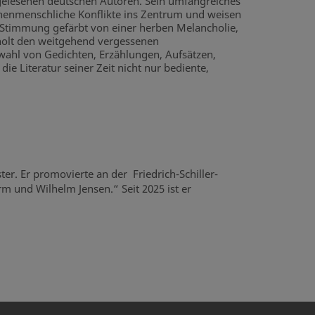
lgelesenen deutschen Autoren. Sein umfangreiches
ischenmenschliche Konflikte ins Zentrum und weisen
e Stimmung gefärbt von einer herben Melancholie,
 holt den weitgehend vergessenen
swahl von Gedichten, Erzählungen, Aufsätzen,
ie Literatur seiner Zeit nicht nur bediente,
ter. Er promovierte an der Friedrich-Schiller-
m und Wilhelm Jensen.“ Seit 2025 ist er