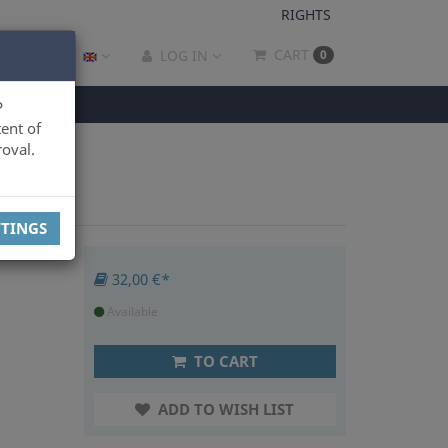
RIGHTS
CART
LOG IN
0
P
ent of
oval.
TTINGS
32,00 €*
Available
TO CART
ADD TO WISH LIST