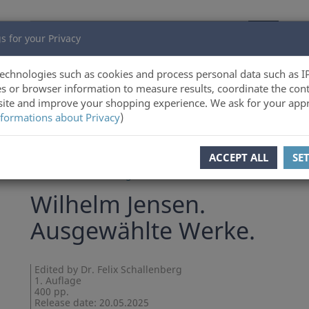
s for your Privacy
echnologies such as cookies and process personal data such as I
s or browser information to measure results, coordinate the cont
ite and improve your shopping experience. We ask for your appr
formations about Privacy
)
ACCEPT ALL
SE
Dr. Felix Schallenberg
Wilhelm Jensen.
Ausgewählte Werke.
Edited by Dr. Felix Schallenberg
1. Auflage
400 pp.
Release date: 20.05.2025