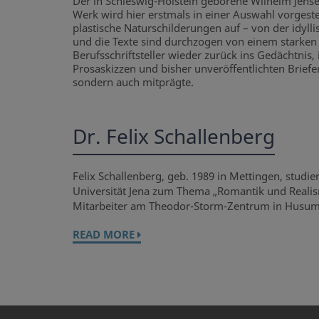
Der in Schleswig-Holstein geborene Wilhelm Jens
Werk wird hier erstmals in einer Auswahl vorgestel
plastische Naturschilderungen auf – von der idyl
und die Texte sind durchzogen von einem starken 
Berufsschriftsteller wieder zurück ins Gedächtnis
Prosaskizzen und bisher unveröffentlichten Briefen 
sondern auch mitprägte.
Dr. Felix Schallenberg
Felix Schallenberg, geb. 1989 in Mettingen, studie
Universität Jena zum Thema „Romantik und Realism
Mitarbeiter am Theodor-Storm-Zentrum in Husum
READ MORE