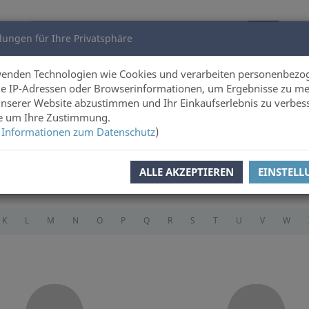
lungen für Ihre Privatsphäre
utoren
Über uns
wenden Technologien wie Cookies und verarbeiten personenbezo
e IP-Adressen oder Browserinformationen, um Ergebnisse zu me
unserer Website abzustimmen und Ihr Einkaufserlebnis zu verbes
ie um Ihre Zustimmung.
 Informationen zum Datenschutz
)
tratorInnen im Portrait
ALLE AKZEPTIEREN
EINSTEL
K
L
M
N
O
P
Q
R
S
T
U
V
W