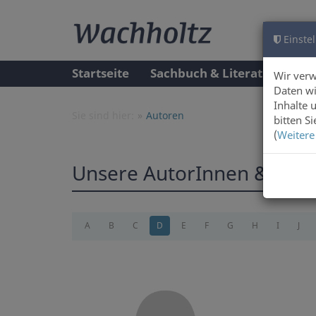
Einstel
Startseite
Sachbuch & Literatur
A
Wir ver
Daten wi
Inhalte 
Sie sind hier:
Autoren
bitten S
(
Weitere
Unsere AutorInnen & Illus
A
B
C
D
E
F
G
H
I
J