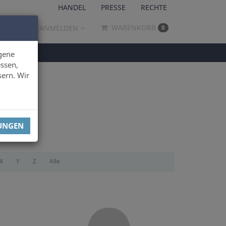
HANDEL
PRESSE
RECHTE
WARENKORB
ANMELDEN
0
gene
ssen,
sern. Wir
LUNGEN
X
Y
Z
Alle