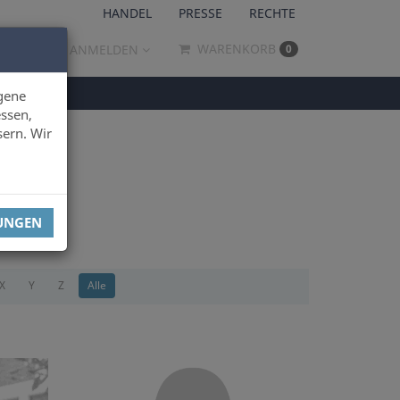
HANDEL
PRESSE
RECHTE
WARENKORB
ANMELDEN
0
gene
ssen,
sern. Wir
LUNGEN
X
Y
Z
Alle