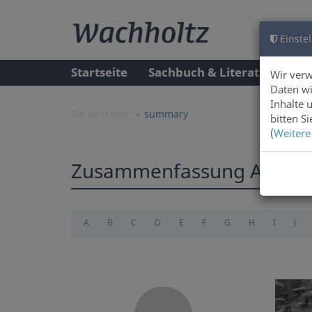
Einstel
Startseite
Sachbuch & Literatur
A
Wir ver
Daten wi
Inhalte 
Sie sind hier:
summary
bitten S
(
Weitere
Zusammenfassung Autor
A
B
C
D
E
F
G
H
I
J