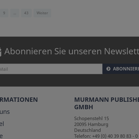
9
...
43
Weiter
Abonnieren Sie unseren Newslet
ABONNIER
ORMATIONEN
MURMANN PUBLISH
GMBH
uns
Schopenstehl 15
el
20095
Hamburg
Deutschland
e
Telefon:
+49 (0) 40 39 80 83 - 0