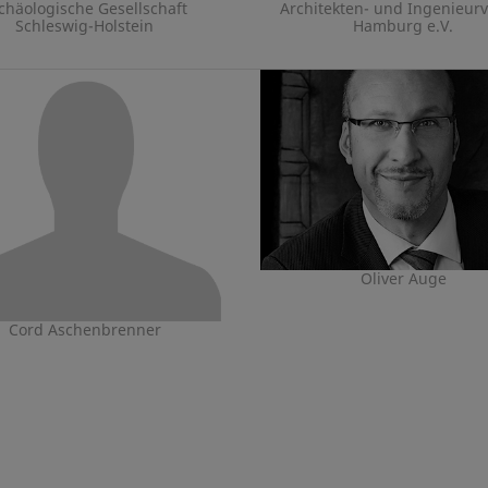
chäologische Gesellschaft
Architekten- und Ingenieurv
Schleswig-Holstein
Hamburg e.V.
Oliver Auge
Cord Aschenbrenner