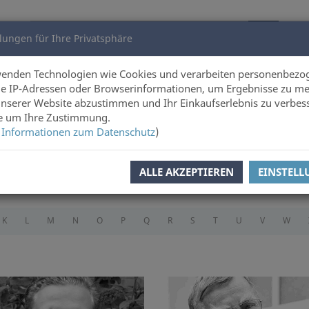
lungen für Ihre Privatsphäre
utoren
Über uns
wenden Technologien wie Cookies und verarbeiten personenbezo
e IP-Adressen oder Browserinformationen, um Ergebnisse zu me
unserer Website abzustimmen und Ihr Einkaufserlebnis zu verbes
ie um Ihre Zustimmung.
 Informationen zum Datenschutz
)
en
ALLE AKZEPTIEREN
EINSTEL
K
L
M
N
O
P
Q
R
S
T
U
V
W