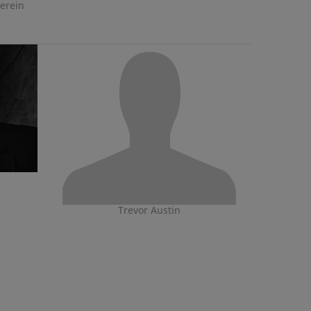
erein
Trevor Austin