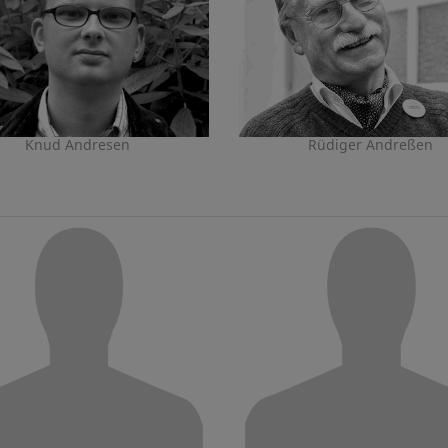
Knud Andresen
Rüdiger Andreßen