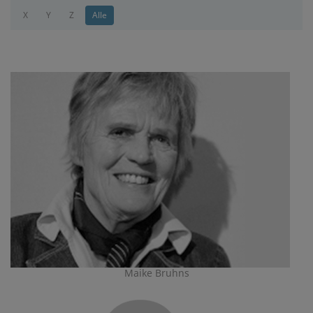
X
Y
Z
Alle
Maike Bruhns