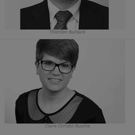
Thorsten Burkard
Claire-Christin Busche