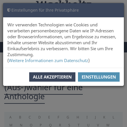
Einstellungen für Ihre Privatsphäre
WARENKORB
ANMELDEN
0
Wir verwenden Technologien wie Cookies und
verarbeiten personenbezogene Daten wie IP-Adressen
oder Browserinformationen, um Ergebnisse zu messen,
Inhalte unserer Website abzustimmen und Ihr
NAVIGATION
Menü
Einkaufserlebnis zu verbessern. Wir bitten Sie um Ihre
UMSCHALTEN
Zustimmung.
(
Weitere Informationen zum Datenschutz
)
Sie sind hier:
selectorforanthology
ALLE AKZEPTIEREN
EINSTELLUNGEN
(Aus-)wähler für eine
Anthologie
A
B
C
D
E
F
G
H
I
J
K
L
M
N
O
P
Q
R
S
T
U
V
W