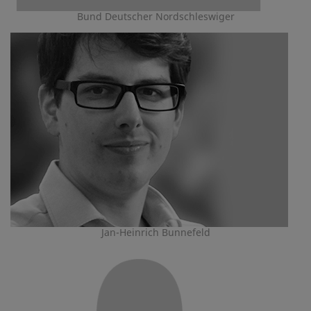
Bund Deutscher Nordschleswiger
Jan-Heinrich Bunnefeld