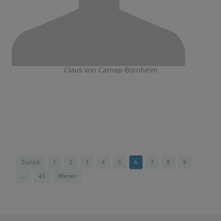
Claus von Carnap-Bornheim
Zurück
1
2
3
4
5
6
7
8
9
...
43
Weiter