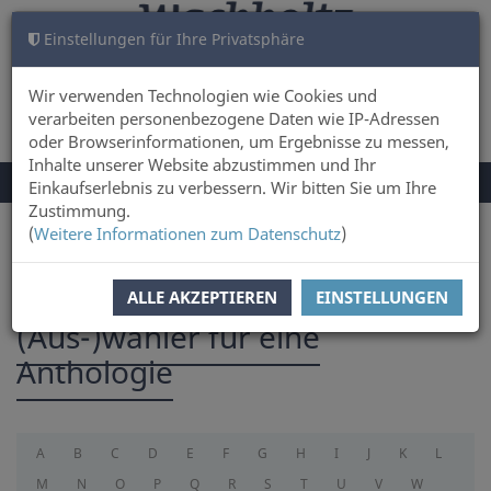
Einstellungen für Ihre Privatsphäre
WARENKORB
ANMELDEN
0
Wir verwenden Technologien wie Cookies und
verarbeiten personenbezogene Daten wie IP-Adressen
oder Browserinformationen, um Ergebnisse zu messen,
Inhalte unserer Website abzustimmen und Ihr
NAVIGATION
Menü
Einkaufserlebnis zu verbessern. Wir bitten Sie um Ihre
UMSCHALTEN
Zustimmung.
(
Weitere Informationen zum Datenschutz
)
Sie sind hier:
selectorforanthology
ALLE AKZEPTIEREN
EINSTELLUNGEN
(Aus-)wähler für eine
Anthologie
A
B
C
D
E
F
G
H
I
J
K
L
M
N
O
P
Q
R
S
T
U
V
W