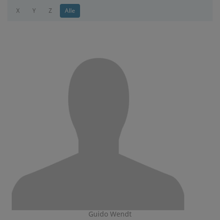
X
Y
Z
Alle
Guido Wendt