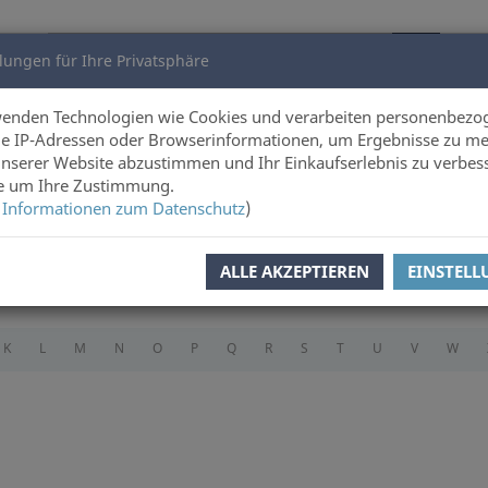
lungen für Ihre Privatsphäre
utoren
Über uns
wenden Technologien wie Cookies und verarbeiten personenbezo
e IP-Adressen oder Browserinformationen, um Ergebnisse zu me
unserer Website abzustimmen und Ihr Einkaufserlebnis zu verbes
ie um Ihre Zustimmung.
 Informationen zum Datenschutz
)
n
ALLE AKZEPTIEREN
EINSTEL
K
L
M
N
O
P
Q
R
S
T
U
V
W