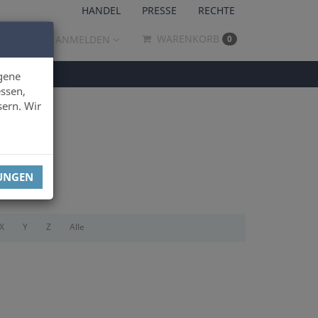
HANDEL
PRESSE
RECHTE
WARENKORB
ANMELDEN
0
gene
ssen,
sern. Wir
LUNGEN
X
Y
Z
Alle