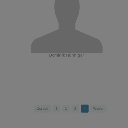
Dominik Hünniger
Zurück
1
2
3
4
Weiter