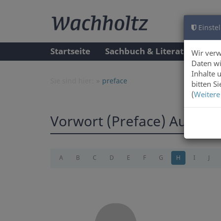
Einstel
Startseite
Sachbuch & Literatur
A
Wir ver
Daten wi
Inhalte 
Sie sind hier:
preface
bitten S
(
Weitere
Vorwort (Preface) Autore
A
B
C
D
E
F
G
H
I
J