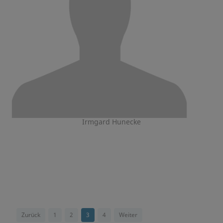
Irmgard Hunecke
Zurück
1
2
3
4
Weiter