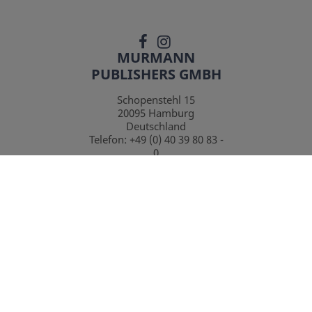
MURMANN
PUBLISHERS GMBH
Schopenstehl 15
20095
Hamburg
Deutschland
Telefon:
+49 (0) 40 39 80 83 -
0
Telefax:
+49 (0) 40 39 80 83 -
10
KONTAKTFORMULAR
*
inkl. MwSt. ,
innerhalb Deutschlands portofrei
Murmann Publishers GmbH
2026