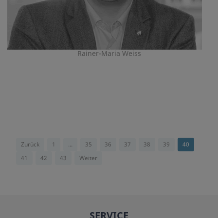
Rainer-Maria Weiss
Zurück
1
...
35
36
37
38
39
40
41
42
43
Weiter
SERVICE