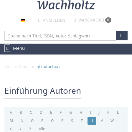
WARENKORB
ANMELDEN
0
NAVIGATION
Menü
UMSCHALTEN
Sie sind hier:
introduction
Einführung Autoren
A
B
C
D
E
F
G
H
I
J
K
L
M
N
O
P
Q
R
S
T
U
V
W
X
Y
Z
Alle