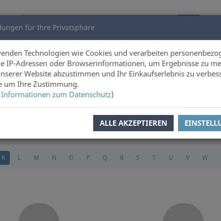
lungen für Ihre Privatsphäre
utoren
Über uns
wenden Technologien wie Cookies und verarbeiten personenbezo
e IP-Adressen oder Browserinformationen, um Ergebnisse zu me
unserer Website abzustimmen und Ihr Einkaufserlebnis zu verbes
ie um Ihre Zustimmung.
 Informationen zum Datenschutz
)
ALLE AKZEPTIEREN
EINSTEL
K
L
M
N
O
P
Q
R
S
T
U
V
W