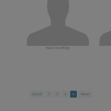
Hans Kuretzky
Zurück
1
2
3
4
Weiter