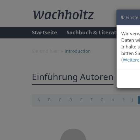
Einstel
Startseite
Sachbuch & Literatur
A
Wir ver
Daten wi
Inhalte 
Sie sind hier:
introduction
bitten S
(
Weitere
Einführung Autoren
A
B
C
D
E
F
G
H
I
J