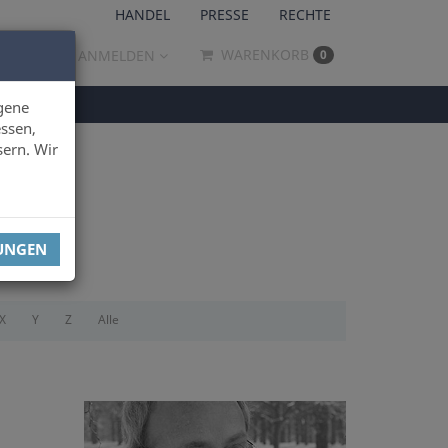
HANDEL
PRESSE
RECHTE
WARENKORB
ANMELDEN
0
gene
ssen,
sern. Wir
LUNGEN
X
Y
Z
Alle