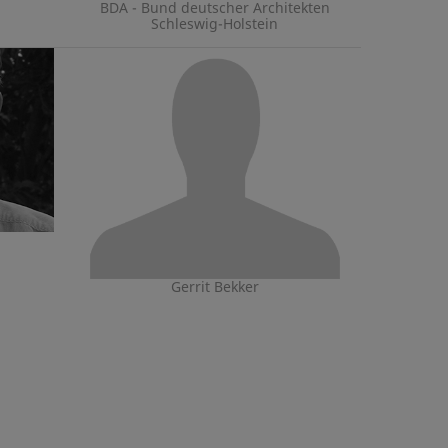
BDA - Bund deutscher Architekten
Schleswig-Holstein
Gerrit Bekker