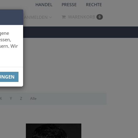
HANDEL
PRESSE
RECHTE
WARENKORB
ANMELDEN
0
gene
ssen,
sern. Wir
LUNGEN
X
Y
Z
Alle