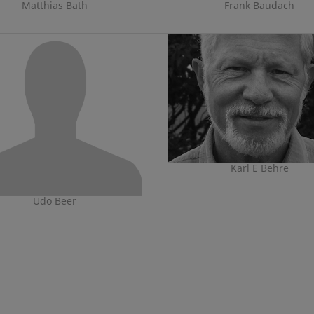
Matthias Bath
Frank Baudach
Karl E Behre
Udo Beer