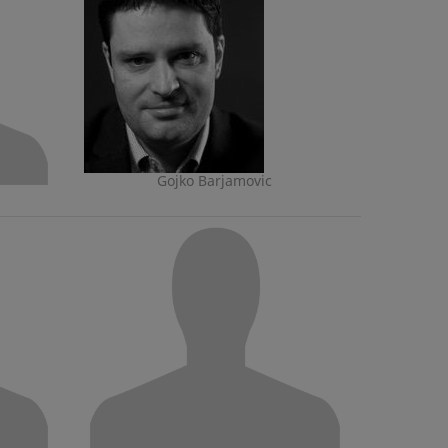
Gojko Barjamovic