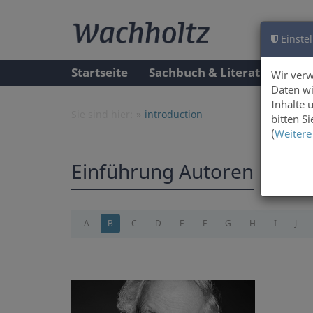
Einstel
Startseite
Sachbuch & Literatur
A
Wir ver
Daten wi
Inhalte 
Sie sind hier:
introduction
bitten S
(
Weitere
Einführung Autoren
A
B
C
D
E
F
G
H
I
J