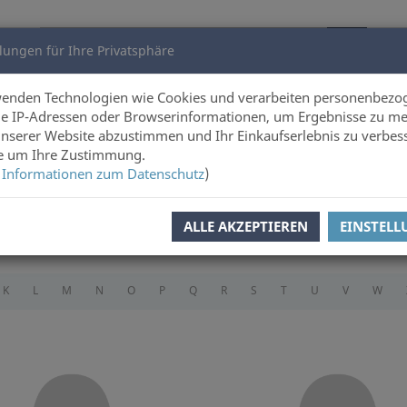
lungen für Ihre Privatsphäre
utoren
Über uns
wenden Technologien wie Cookies und verarbeiten personenbezo
e IP-Adressen oder Browserinformationen, um Ergebnisse zu me
unserer Website abzustimmen und Ihr Einkaufserlebnis zu verbes
ie um Ihre Zustimmung.
 Informationen zum Datenschutz
)
ALLE AKZEPTIEREN
EINSTEL
K
L
M
N
O
P
Q
R
S
T
U
V
W