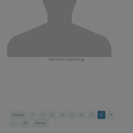
Heinrich Detering
Zurück
1
2
3
4
5
6
7
8
9
...
43
Weiter