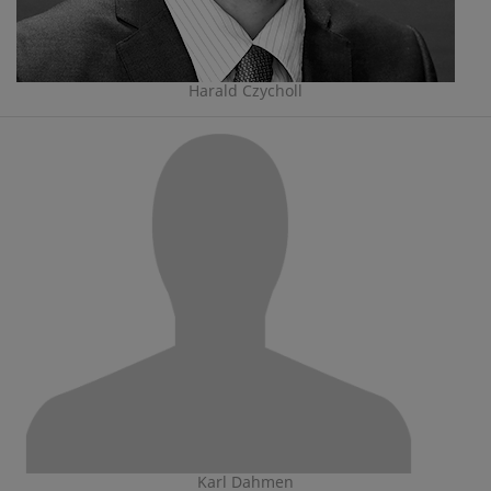
Harald Czycholl
Karl Dahmen