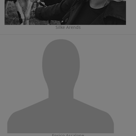
Silke Arends
Enrico Ascalone