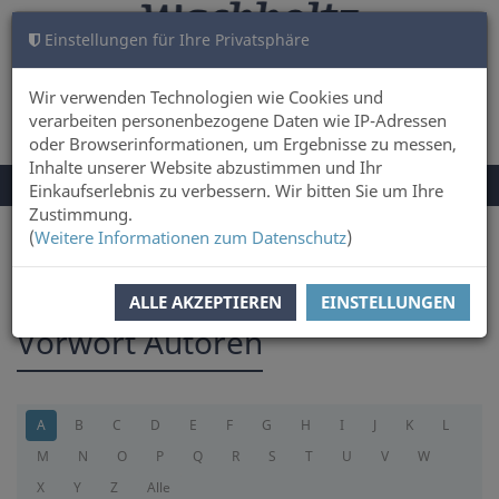
Einstellungen für Ihre Privatsphäre
WARENKORB
ANMELDEN
0
Wir verwenden Technologien wie Cookies und
verarbeiten personenbezogene Daten wie IP-Adressen
oder Browserinformationen, um Ergebnisse zu messen,
Inhalte unserer Website abzustimmen und Ihr
NAVIGATION
Menü
Einkaufserlebnis zu verbessern. Wir bitten Sie um Ihre
UMSCHALTEN
Zustimmung.
(
Weitere Informationen zum Datenschutz
)
Sie sind hier:
foreword
ALLE AKZEPTIEREN
EINSTELLUNGEN
Vorwort Autoren
A
B
C
D
E
F
G
H
I
J
K
L
M
N
O
P
Q
R
S
T
U
V
W
X
Y
Z
Alle