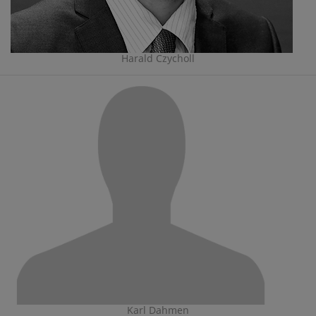
Harald Czycholl
Karl Dahmen