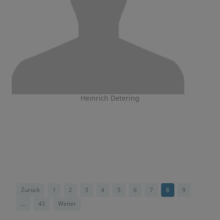
Heinrich Detering
Zurück
1
2
3
4
5
6
7
8
9
...
43
Weiter