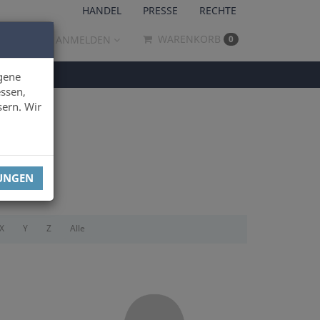
HANDEL
PRESSE
RECHTE
WARENKORB
ANMELDEN
0
gene
ssen,
sern. Wir
LUNGEN
X
Y
Z
Alle