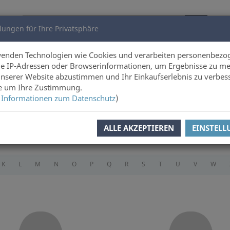
lungen für Ihre Privatsphäre
utoren
Über uns
wenden Technologien wie Cookies und verarbeiten personenbezo
e IP-Adressen oder Browserinformationen, um Ergebnisse zu me
unserer Website abzustimmen und Ihr Einkaufserlebnis zu verbes
ie um Ihre Zustimmung.
 Informationen zum Datenschutz
)
ALLE AKZEPTIEREN
EINSTEL
K
L
M
N
O
P
Q
R
S
T
U
V
W