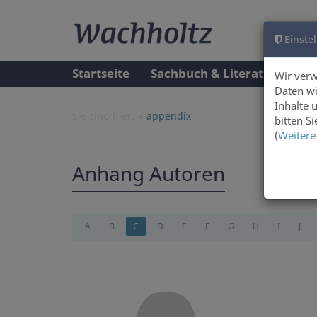
Einstel
Startseite
Sachbuch & Literatur
A
Wir ver
Daten wi
Inhalte 
Sie sind hier:
appendix
bitten S
(
Weitere
Anhang Autoren
A
B
C
D
E
F
G
H
I
J