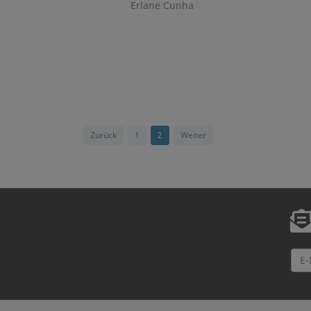
Erlane Cunha
Zurück
1
2
Weiter