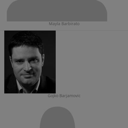
Mayla Barbirato
Gojko Barjamovic