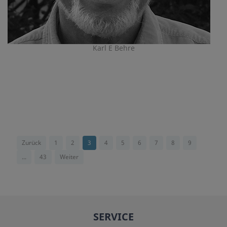
Karl E Behre
Zurück
1
2
3
4
5
6
7
8
9
...
43
Weiter
SERVICE