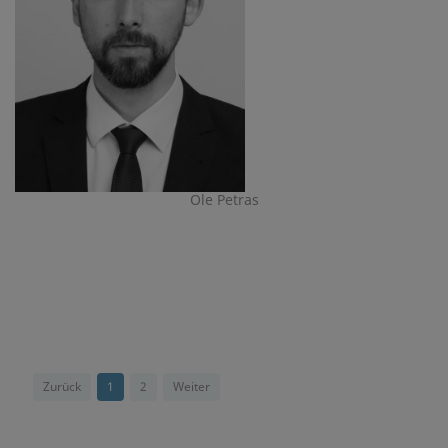
Ole Petras
Zurück
1
2
Weiter