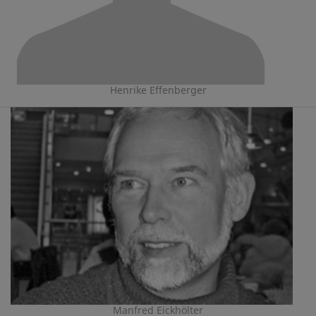
Henrike Effenberger
Manfred Eickhölter