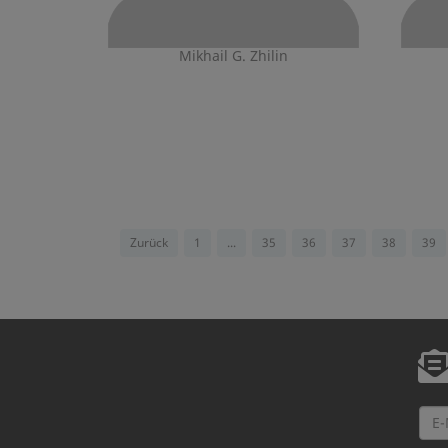
Mikhail G. Zhilin
Zurück
1
...
35
36
37
38
39