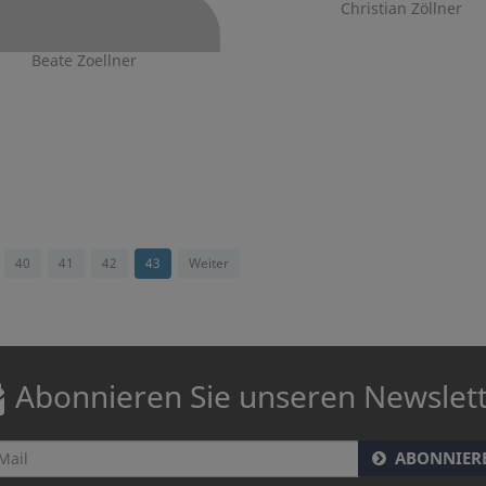
Christian Zöllner
Beate Zoellner
40
41
42
43
Weiter
Abonnieren Sie unseren Newslet
ABONNIER