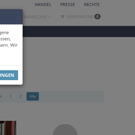
HANDEL
PRESSE
RECHTE
WARENKORB
ANMELDEN
0
gene
ssen,
sern. Wir
LUNGEN
X
Y
Z
Alle