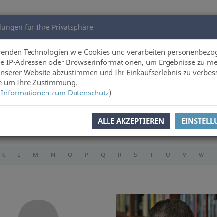
lungen für Ihre Privatsphäre
utoren
Über uns
wenden Technologien wie Cookies und verarbeiten personenbezo
e IP-Adressen oder Browserinformationen, um Ergebnisse zu me
unserer Website abzustimmen und Ihr Einkaufserlebnis zu verbes
ie um Ihre Zustimmung.
 Informationen zum Datenschutz
)
ALLE AKZEPTIEREN
EINSTEL
K
L
M
N
O
P
Q
R
S
T
U
V
W