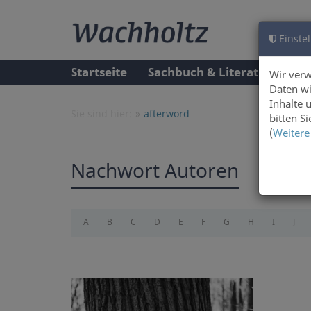
Einstel
Startseite
Sachbuch & Literatur
A
Wir ver
Daten wi
Inhalte 
Sie sind hier:
afterword
bitten S
(
Weitere
Nachwort Autoren
A
B
C
D
E
F
G
H
I
J