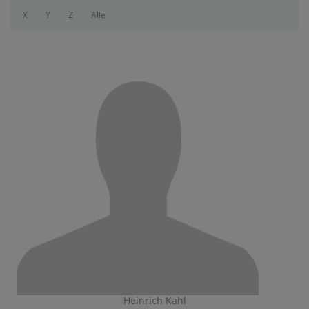
X
Y
Z
Alle
Heinrich Kahl