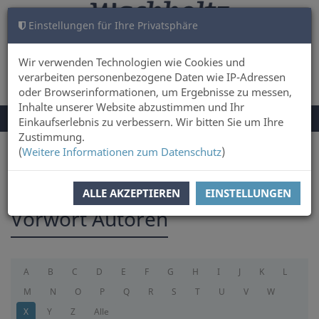
Einstellungen für Ihre Privatsphäre
WARENKORB
ANMELDEN
0
Wir verwenden Technologien wie Cookies und
verarbeiten personenbezogene Daten wie IP-Adressen
oder Browserinformationen, um Ergebnisse zu messen,
Inhalte unserer Website abzustimmen und Ihr
NAVIGATION
Menü
Einkaufserlebnis zu verbessern. Wir bitten Sie um Ihre
UMSCHALTEN
Zustimmung.
(
Weitere Informationen zum Datenschutz
)
Sie sind hier:
foreword
ALLE AKZEPTIEREN
EINSTELLUNGEN
Vorwort Autoren
A
B
C
D
E
F
G
H
I
J
K
L
M
N
O
P
Q
R
S
T
U
V
W
X
Y
Z
Alle