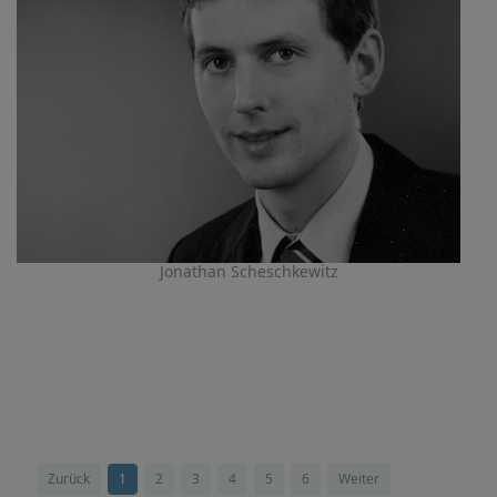
Jonathan Scheschkewitz
Zurück
1
2
3
4
5
6
Weiter