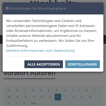
Einstellungen für Ihre Privatsphäre
WARENKORB
ANMELDEN
0
Wir verwenden Technologien wie Cookies und
verarbeiten personenbezogene Daten wie IP-Adressen
oder Browserinformationen, um Ergebnisse zu messen,
Inhalte unserer Website abzustimmen und Ihr
NAVIGATION
Menü
Einkaufserlebnis zu verbessern. Wir bitten Sie um Ihre
UMSCHALTEN
Zustimmung.
(
Weitere Informationen zum Datenschutz
)
Sie sind hier:
foreword
ALLE AKZEPTIEREN
EINSTELLUNGEN
Vorwort Autoren
A
B
C
D
E
F
G
H
I
J
K
L
M
N
O
P
Q
R
S
T
U
V
W
X
Y
Z
Alle