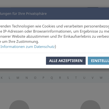
lungen für Ihre Privatsphäre
utoren
Über uns
wenden Technologien wie Cookies und verarbeiten personenbezo
e IP-Adressen oder Browserinformationen, um Ergebnisse zu me
unserer Website abzustimmen und Ihr Einkaufserlebnis zu verbes
ie um Ihre Zustimmung.
 Informationen zum Datenschutz
)
ALLE AKZEPTIEREN
EINSTEL
K
L
M
N
O
P
Q
R
S
T
U
V
W