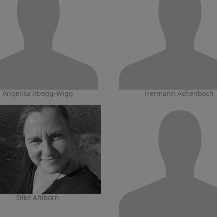
Angelika Abegg-Wigg
Hermann Achenbach
Silke Ahlborn