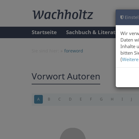
Einstel
Startseite
Sachbuch & Literatur
A
Wir ver
Daten wi
Inhalte 
Sie sind hier:
foreword
bitten S
(
Weitere
Vorwort Autoren
A
B
C
D
E
F
G
H
I
J