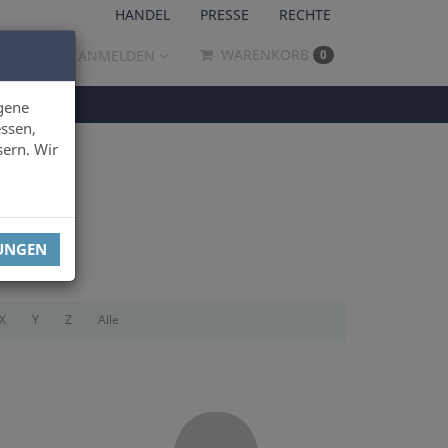
HANDEL
PRESSE
RECHTE
WARENKORB
ANMELDEN
0
gene
ssen,
sern. Wir
LUNGEN
X
Y
Z
Alle