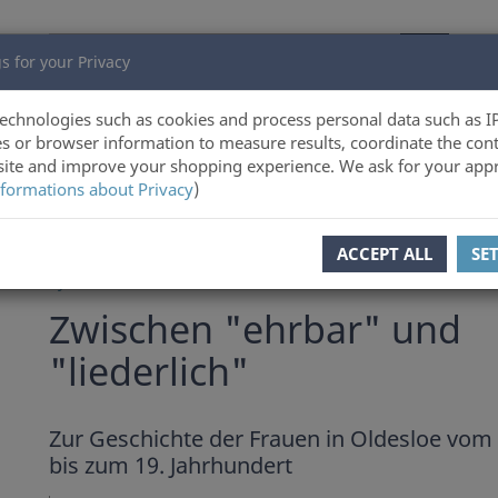
s for your Privacy
echnologies such as cookies and process personal data such as I
s or browser information to measure results, coordinate the cont
ite and improve your shopping experience. We ask for your appr
formations about Privacy
)
ous product
Product 29 of 72
ACCEPT ALL
SE
Sylvina Zander
Zwischen "ehrbar" und
"liederlich"
Zur Geschichte der Frauen in Oldesloe vom 
bis zum 19. Jahrhundert