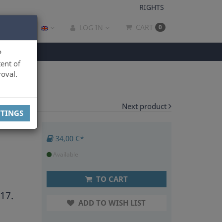
RIGHTS
CART
LOG IN
0
P
ent of
oval.
Next product
TTINGS
34,00 €*
Available
TO CART
17.
ADD TO WISH LIST