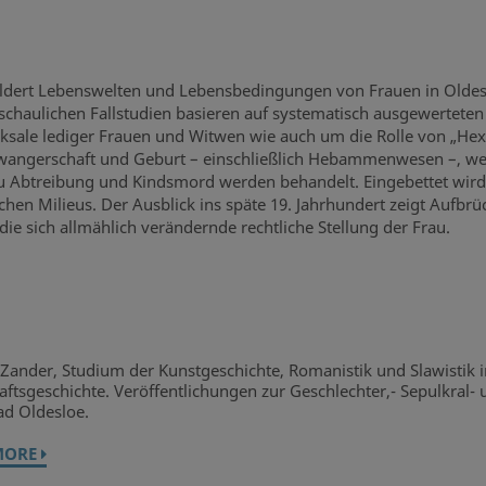
ldert Lebenswelten und Lebensbedingungen von Frauen in Oldeslo
anschaulichen Fallstudien basieren auf systematisch ausgewertete
icksale lediger Frauen und Witwen wie auch um die Rolle von „
wangerschaft und Geburt – einschließlich Hebammenwesen –, weibl
 zu Abtreibung und Kindsmord werden behandelt. Eingebettet wird
lichen Milieus. Der Ausblick ins späte 19. Jahrhundert zeigt Auf
e sich allmählich verändernde rechtliche Stellung der Frau.
 Zander, Studium der Kunstgeschichte, Romanistik und Slawistik 
aftsgeschichte. Veröffentlichungen zur Geschlechter,- Sepulkral- 
ad Oldesloe.
MORE