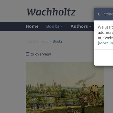
Setting
Home
Books
Authors
We use t
addresse
our webs
You are here:
Books
(
More In
to overview
Previ