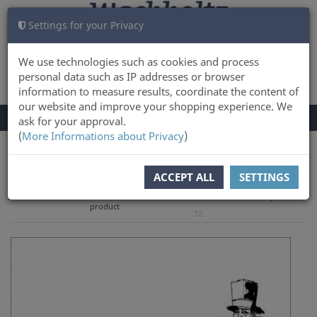
Settings for your Privacy
CART
LOG IN
0
We use technologies such as cookies and process
personal data such as IP addresses or browser
information to measure results, coordinate the content of
our website and improve your shopping experience. We
TOGGLE
Menu
ask for your approval.
NAVIGATION
(
More Informations about Privacy
)
You are here:
Books
ACCEPT ALL
SETTINGS
to overview
Previous
Next product
Product 69 of
product
72