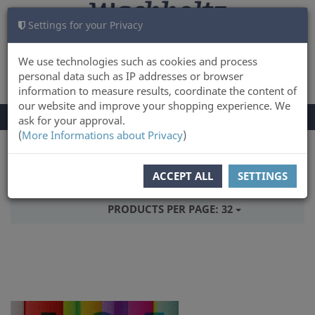
Settings for your Privacy
CART
LOG IN
0
We use technologies such as cookies and process
personal data such as IP addresses or browser
information to measure results, coordinate the content of
our website and improve your shopping experience. We
TOGGLE
Menu
ask for your approval.
NAVIGATION
(
More Informations about Privacy
)
You are here:
Books
History & Culture
ACCEPT ALL
SETTINGS
SORT BY:
TITLE
PRODUCTS PER PAGE:
32