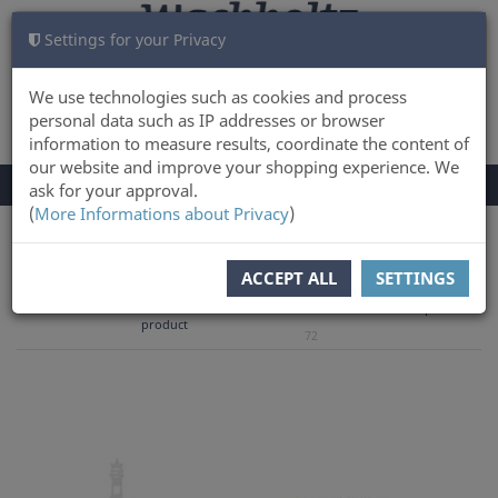
Settings for your Privacy
CART
LOG IN
0
We use technologies such as cookies and process
personal data such as IP addresses or browser
information to measure results, coordinate the content of
our website and improve your shopping experience. We
TOGGLE
Menu
ask for your approval.
NAVIGATION
(
More Informations about Privacy
)
You are here:
Books
ACCEPT ALL
SETTINGS
to overview
Previous
Next product
Product 68 of
product
72