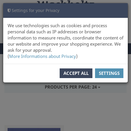
Settings for your Privacy
CART
LOG IN
0
We use technologies such as cookies and process
personal data such as IP addresses or browser
information to measure results, coordinate the content of
our website and improve your shopping experience. We
TOGGLE
Menu
ask for your approval.
NAVIGATION
(
More Informations about Privacy
)
You are here:
Books
Country & People
ACCEPT ALL
SETTINGS
SORT BY:
TITLE
PRODUCTS PER PAGE:
24