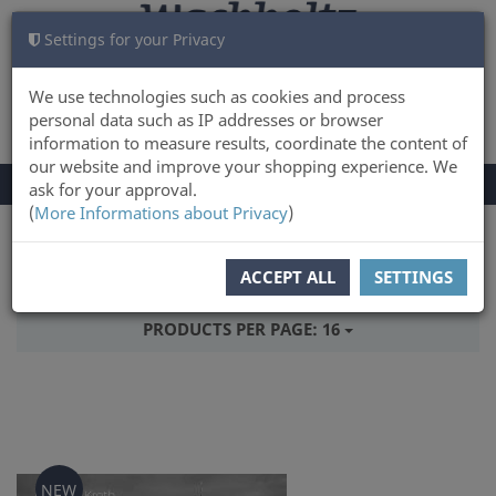
Settings for your Privacy
CART
LOG IN
0
We use technologies such as cookies and process
personal data such as IP addresses or browser
information to measure results, coordinate the content of
our website and improve your shopping experience. We
TOGGLE
Menu
ask for your approval.
NAVIGATION
(
More Informations about Privacy
)
You are here:
Books
ACCEPT ALL
SETTINGS
SORT BY:
RELEASEDATE
PRODUCTS PER PAGE:
16
NEW