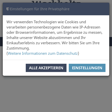
Einstellungen für Ihre Privatsphäre
WARENKORB
ANMELDEN
0
Wir verwenden Technologien wie Cookies und
verarbeiten personenbezogene Daten wie IP-Adressen
oder Browserinformationen, um Ergebnisse zu messen,
Inhalte unserer Website abzustimmen und Ihr
NAVIGATION
Menü
Einkaufserlebnis zu verbessern. Wir bitten Sie um Ihre
UMSCHALTEN
Zustimmung.
(
Weitere Informationen zum Datenschutz
)
Sie sind hier:
Sachbuch & Literatur
Literatur
SORTIERUNG:
WÄHLEN
ALLE AKZEPTIEREN
EINSTELLUNGEN
ARTIKEL PRO SEITE:
20