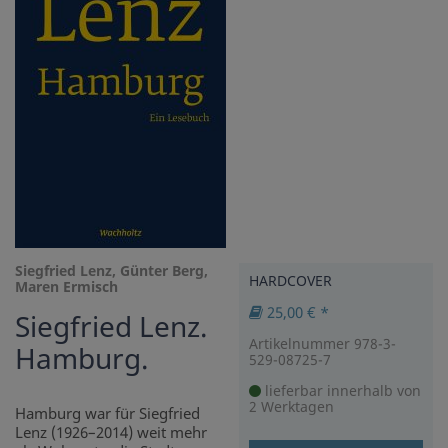
Siegfried Lenz, Günter Berg,
HARDCOVER
Maren Ermisch
25,00 € *
Siegfried Lenz.
Artikelnummer 978-3-
Hamburg.
529-08725-7
lieferbar innerhalb von
2 Werktagen
Hamburg war für Siegfried
Lenz (1926–2014) weit mehr