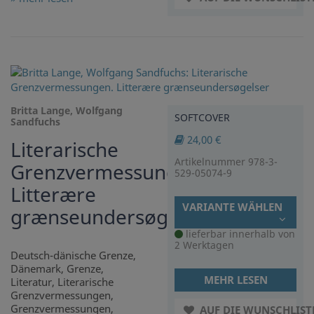
Britta Lange, Wolfgang
SOFTCOVER
Sandfuchs
24,00 €
Literarische
Artikelnummer 978-3-
Grenzvermessungen.
529-05074-9
Litterære
VARIANTE WÄHLEN
grænseundersøgelser
lieferbar innerhalb von
2 Werktagen
Deutsch-dänische Grenze,
Dänemark, Grenze,
MEHR LESEN
Literatur, Literarische
Grenzvermessungen,
Grenzvermessungen,
AUF DIE WUNSCHLIST