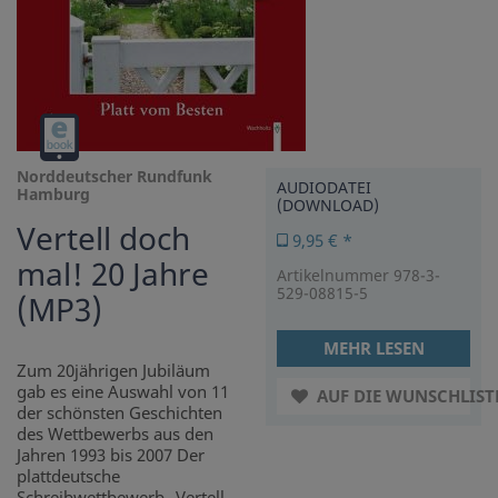
Audiodatei
(Download)
Norddeutscher Rundfunk
AUDIODATEI
Hamburg
(DOWNLOAD)
Vertell doch
9,95 € *
mal! 20 Jahre
Artikelnummer 978-3-
529-08815-5
(MP3)
MEHR LESEN
Zum 20jährigen Jubiläum
gab es eine Auswahl von 11
AUF DIE WUNSCHLIST
der schönsten Geschichten
des Wettbewerbs aus den
Jahren 1993 bis 2007 Der
plattdeutsche
Schreibwettbewerb „Vertell