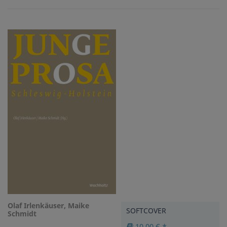
Olaf Irlenkäuser, Maike
SOFTCOVER
Schmidt
10,00 € *