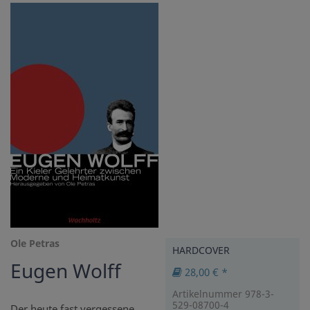
Ole Petras
HARDCOVER
Eugen Wolff
28,00 € *
Artikelnummer 978-3-
529-08700-4
Der heute fast vergessene