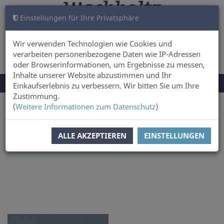
Einstellungen für Ihre Privatsphäre
WARENKORB
ANMELDEN
0
Wir verwenden Technologien wie Cookies und
verarbeiten personenbezogene Daten wie IP-Adressen
oder Browserinformationen, um Ergebnisse zu messen,
Inhalte unserer Website abzustimmen und Ihr
NAVIGATION
Menü
Einkaufserlebnis zu verbessern. Wir bitten Sie um Ihre
UMSCHALTEN
Zustimmung.
(
Weitere Informationen zum Datenschutz
)
Sie sind hier:
Sachbuch & Literatur
Literatur
SORTIERUNG:
PREIS
ALLE AKZEPTIEREN
EINSTELLUNGEN
ARTIKEL PRO SEITE:
12