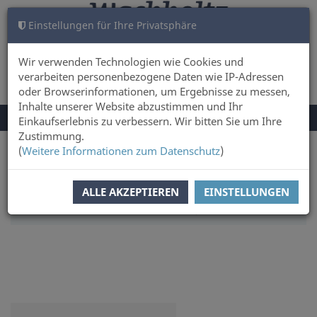
Einstellungen für Ihre Privatsphäre
WARENKORB
ANMELDEN
0
Wir verwenden Technologien wie Cookies und
verarbeiten personenbezogene Daten wie IP-Adressen
oder Browserinformationen, um Ergebnisse zu messen,
Inhalte unserer Website abzustimmen und Ihr
NAVIGATION
Menü
Einkaufserlebnis zu verbessern. Wir bitten Sie um Ihre
UMSCHALTEN
Zustimmung.
(
Weitere Informationen zum Datenschutz
)
Sie sind hier:
Sachbuch & Literatur
Literatur
SORTIERUNG:
AUTOREN
ALLE AKZEPTIEREN
EINSTELLUNGEN
ARTIKEL PRO SEITE:
12