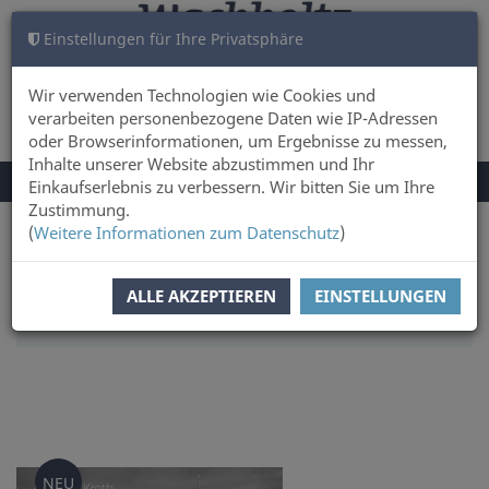
Einstellungen für Ihre Privatsphäre
WARENKORB
ANMELDEN
0
Wir verwenden Technologien wie Cookies und
verarbeiten personenbezogene Daten wie IP-Adressen
oder Browserinformationen, um Ergebnisse zu messen,
Inhalte unserer Website abzustimmen und Ihr
NAVIGATION
Menü
Einkaufserlebnis zu verbessern. Wir bitten Sie um Ihre
UMSCHALTEN
Zustimmung.
(
Weitere Informationen zum Datenschutz
)
Sie sind hier:
Sachbuch & Literatur
Land & Leute
SORTIERUNG:
ERSCHEINUNGSDATUM
ALLE AKZEPTIEREN
EINSTELLUNGEN
ARTIKEL PRO SEITE:
50
NEU