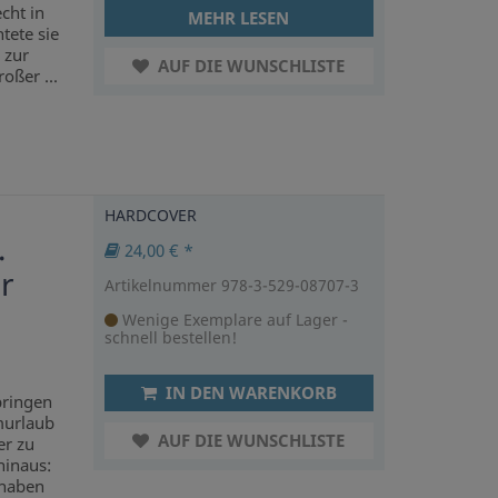
cht in
MEHR LESEN
tete sie
 zur
AUF DIE WUNSCHLISTE
oßer ...
HARDCOVER
.
24,00 € *
r
Artikelnummer 978-3-529-08707-3
Wenige Exemplare auf Lager -
schnell bestellen!
IN DEN WARENKORB
bringen
murlaub
AUF DIE WUNSCHLISTE
er zu
hinaus:
 haben