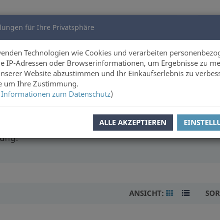
lungen für Ihre Privatsphäre
utoren
Über uns
wenden Technologien wie Cookies und verarbeiten personenbezo
e IP-Adressen oder Browserinformationen, um Ergebnisse zu me
unserer Website abzustimmen und Ihr Einkaufserlebnis zu verbes
e
ie um Ihre Zustimmung.
 Informationen zum Datenschutz
)
ALLE AKZEPTIEREN
EINSTEL
 und Erlebnissen anderer Menschen zu lauschen. Unsere
tung!
ANSICHT:
SOR