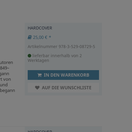
HARDCOVER
25,00 € *
Artikelnummer 978-3-529-08729-5
lieferbar innerhalb von 2
Werktagen
utoren
1849–
egann
IN DEN WARENKORB
rt von
 und
AUF DIE WUNSCHLISTE
n begann
HARDCOVER