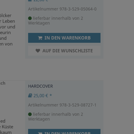
Artikelnummer 978-3-529-05064-0
ölcker
lieferbar innerhalb von 2
r Leben
Werktagen
vor und
eurin
IN DEN WARENKORB
 und
ben von
AUF DIE WUNSCHLISTE
sch
HARDCOVER
25,00 € *
Artikelnummer 978-3-529-08727-1
lieferbar innerhalb von 2
Werktagen
ied
e Küste
n kaum
IN DEN WARENKORB