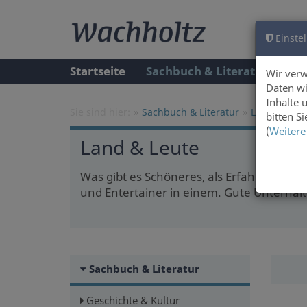
Einstel
Startseite
Sachbuch & Literatur
A
Wir ver
Daten wi
Inhalte 
Sie sind hier:
Sachbuch & Literatur
Land & Leut
bitten S
(
Weitere
Land & Leute
Was gibt es Schöneres, als Erfahrungen
und Entertainer in einem. Gute Unterhal
Sachbuch & Literatur
Geschichte & Kultur