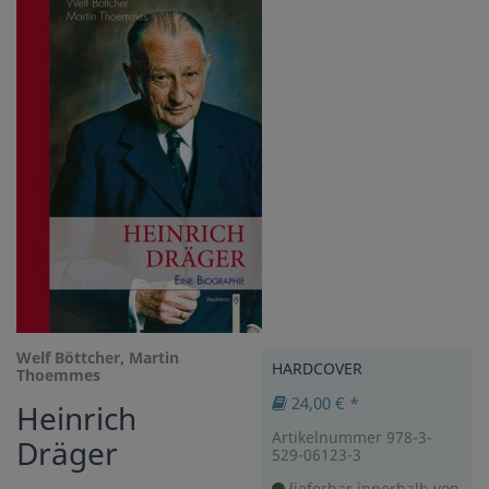
Welf Böttcher, Martin
HARDCOVER
Thoemmes
24,00 € *
Heinrich
Artikelnummer 978-3-
Dräger
529-06123-3
lieferbar innerhalb von