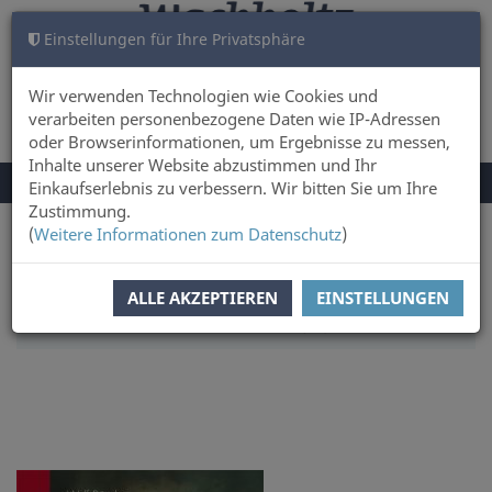
Einstellungen für Ihre Privatsphäre
WARENKORB
ANMELDEN
0
Wir verwenden Technologien wie Cookies und
verarbeiten personenbezogene Daten wie IP-Adressen
oder Browserinformationen, um Ergebnisse zu messen,
Inhalte unserer Website abzustimmen und Ihr
NAVIGATION
Menü
Einkaufserlebnis zu verbessern. Wir bitten Sie um Ihre
UMSCHALTEN
Zustimmung.
(
Weitere Informationen zum Datenschutz
)
Sie sind hier:
Sachbuch & Literatur
Land & Leute
SORTIERUNG:
ERSCHEINUNGSDATUM
ALLE AKZEPTIEREN
EINSTELLUNGEN
ARTIKEL PRO SEITE:
20