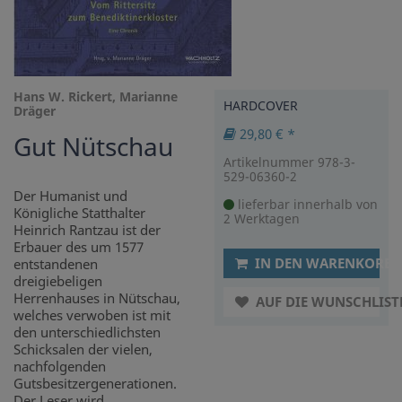
Hans W. Rickert, Marianne
HARDCOVER
Dräger
29,80 € *
Gut Nütschau
Artikelnummer 978-3-
529-06360-2
Der Humanist und
lieferbar innerhalb von
Königliche Statthalter
2 Werktagen
Heinrich Rantzau ist der
Erbauer des um 1577
IN DEN WARENKORB
entstandenen
dreigiebeligen
Herrenhauses in Nütschau,
AUF DIE WUNSCHLIST
welches verwoben ist mit
den unterschiedlichsten
Schicksalen der vielen,
nachfolgenden
Gutsbesitzergenerationen.
Der Leser wird