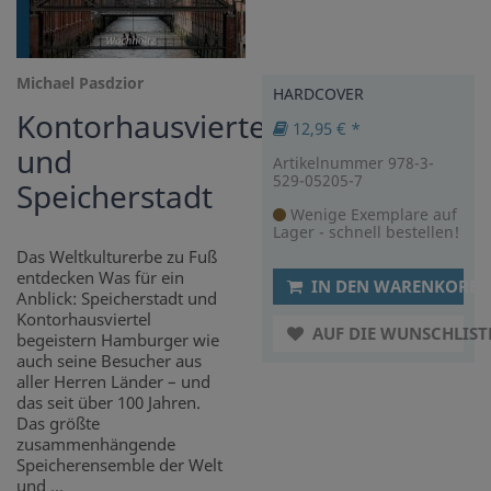
Michael Pasdzior
HARDCOVER
Kontorhausviertel
12,95 € *
und
Artikelnummer 978-3-
529-05205-7
Speicherstadt
Wenige Exemplare auf
Lager - schnell bestellen!
Das Weltkulturerbe zu Fuß
entdecken Was für ein
IN DEN WARENKORB
Anblick: Speicherstadt und
Kontorhausviertel
AUF DIE WUNSCHLIST
begeistern Hamburger wie
auch seine Besucher aus
aller Herren Länder – und
das seit über 100 Jahren.
Das größte
zusammenhängende
Speicherensemble der Welt
und ...