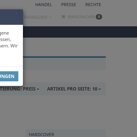
HANDEL
PRESSE
RECHTE
WARENKORB
ANMELDEN
0
gene
ssen,
sern. Wir
LUNGEN
TIERUNG:
PREIS
ARTIKEL PRO SEITE:
10
HARDCOVER