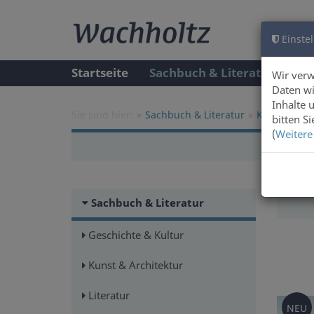
Einstel
Startseite
Sachbuch & Literatur
A
Wir ver
Daten wi
Inhalte 
Sie sind hier:
Sachbuch & Literatur
Kunst & Arc
bitten S
(
Weitere
Sachbuch & Literatur
Geschichte & Kultur
Kunst & Architektur
Literatur
NEU