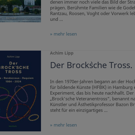
denen immer noch viele das Bild der Str
prägen. Berühmte Familien wie de Godef
Rantzau, Roosen, Voght oder Vorwerk le
und ...
» mehr lesen
Achim Lipp
Der Brock`sche Tross.
In den 1970er-Jahren begann an der Hoc
für bildende Künste (HFBK) in Hamburg 
Experiment, das bis heute nachhallt. Der
„Brock’sche Veteranentross“, benannt 
Künstler und Ästhetikprofessor Bazon Br
steht für ein einzigartiges ...
» mehr lesen