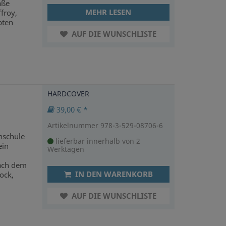
aße
MEHR LESEN
froy,
bten
AUF DIE WUNSCHLISTE
HARDCOVER
39,00 € *
Artikelnummer 978-3-529-08706-6
hschule
lieferbar innerhalb von 2
ein
Werktagen
nach dem
IN DEN WARENKORB
ock,
AUF DIE WUNSCHLISTE