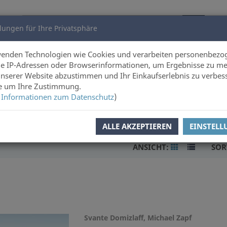
lungen für Ihre Privatsphäre
utoren
Über uns
wenden Technologien wie Cookies und verarbeiten personenbezo
e IP-Adressen oder Browserinformationen, um Ergebnisse zu me
unserer Website abzustimmen und Ihr Einkaufserlebnis zu verbes
hitektur
ie um Ihre Zustimmung.
 Informationen zum Datenschutz
)
ALLE AKZEPTIEREN
EINSTEL
ANSICHT:
SOR
Svante Domizlaff, Michael Zapf