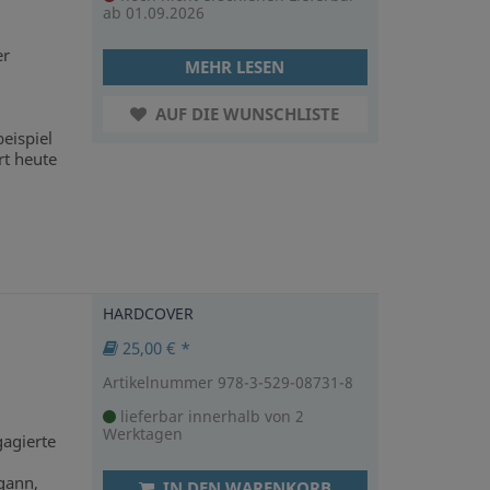
ab 01.09.2026
er
MEHR LESEN
AUF DIE WUNSCHLISTE
eispiel
t heute
.
HARDCOVER
25,00 € *
Artikelnummer 978-3-529-08731-8
lieferbar innerhalb von 2
Werktagen
agierte
egann,
IN DEN WARENKORB