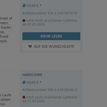
69,00 € *
Artikelnummer 978-3-529-08737-0
treet of
noch nicht erschienen
Lieferbar
ners.
ab 01.09.2026
e banks
se,
MEHR LESEN
fined
style
AUF DIE WUNSCHLISTE
HARDCOVER
69,00 € *
Artikelnummer 978-3-529-05242-2
m Laufe
noch nicht erschienen
Lieferbar
endsten
ab 01.09.2026
von