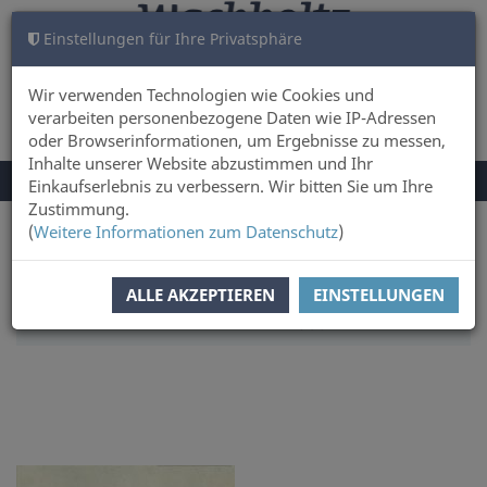
Einstellungen für Ihre Privatsphäre
WARENKORB
ANMELDEN
0
Wir verwenden Technologien wie Cookies und
verarbeiten personenbezogene Daten wie IP-Adressen
oder Browserinformationen, um Ergebnisse zu messen,
Inhalte unserer Website abzustimmen und Ihr
NAVIGATION
Menü
Einkaufserlebnis zu verbessern. Wir bitten Sie um Ihre
UMSCHALTEN
Zustimmung.
(
Weitere Informationen zum Datenschutz
)
Sie sind hier:
Sachbuch & Literatur
SORTIERUNG:
AUTOREN
ALLE AKZEPTIEREN
EINSTELLUNGEN
ARTIKEL PRO SEITE:
50