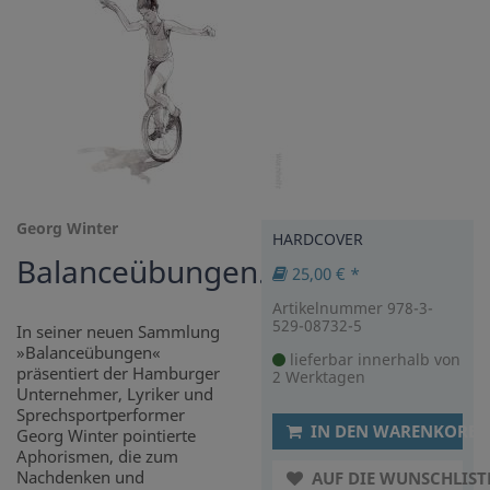
Georg Winter
HARDCOVER
Balanceübungen.
25,00 € *
Artikelnummer 978-3-
529-08732-5
In seiner neuen Sammlung
»Balanceübungen«
lieferbar innerhalb von
präsentiert der Hamburger
2 Werktagen
Unternehmer, Lyriker und
Sprechsportperformer
IN DEN WARENKORB
Georg Winter pointierte
Aphorismen, die zum
Nachdenken und
AUF DIE WUNSCHLIST