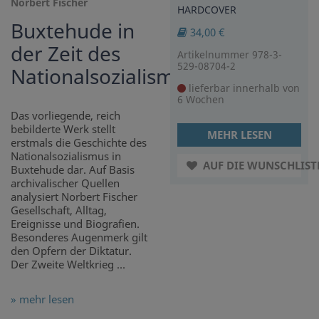
Norbert Fischer
HARDCOVER
Buxtehude in
34,00 €
der Zeit des
Artikelnummer 978-3-
529-08704-2
Nationalsozialismus
lieferbar innerhalb von
6 Wochen
Das vorliegende, reich
bebilderte Werk stellt
MEHR LESEN
erstmals die Geschichte des
Nationalsozialismus in
AUF DIE WUNSCHLIST
Buxtehude dar. Auf Basis
archivalischer Quellen
analysiert Norbert Fischer
Gesellschaft, Alltag,
Ereignisse und Biografien.
Besonderes Augenmerk gilt
den Opfern der Diktatur.
Der Zweite Weltkrieg ...
» mehr lesen