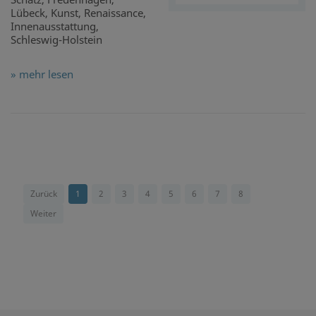
Lübeck, Kunst, Renaissance,
Innenausstattung,
Schleswig-Holstein
» mehr lesen
Zurück
1
2
3
4
5
6
7
8
Weiter