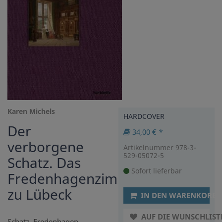
Karen Michels
HARDCOVER
Der
34,00 € *
verborgene
Artikelnummer 978-3-
529-05072-5
Schatz. Das
Sofort lieferbar
Fredenhagenzimmer
zu Lübeck
IN DEN WARENKORB
AUF DIE WUNSCHLIST
Schatz, Fredenhagen,