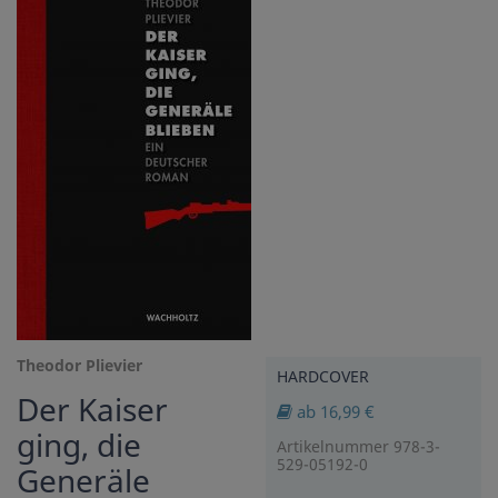
Theodor Plievier
HARDCOVER
Der Kaiser
ab 16,99 €
ging, die
Artikelnummer 978-3-
529-05192-0
Generäle