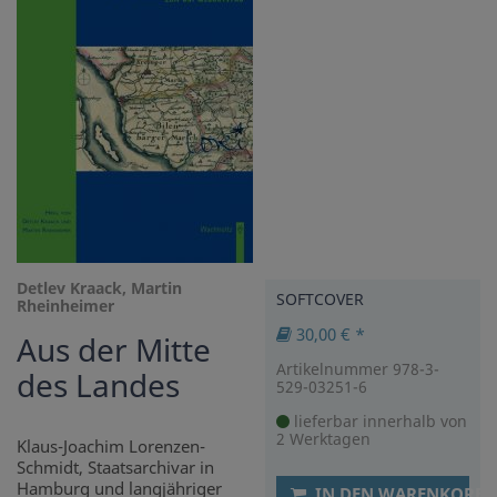
Detlev Kraack, Martin
SOFTCOVER
Rheinheimer
30,00 € *
Aus der Mitte
Artikelnummer 978-3-
des Landes
529-03251-6
lieferbar innerhalb von
2 Werktagen
Klaus-Joachim Lorenzen-
Schmidt, Staatsarchivar in
Hamburg und langjähriger
IN DEN WARENKORB