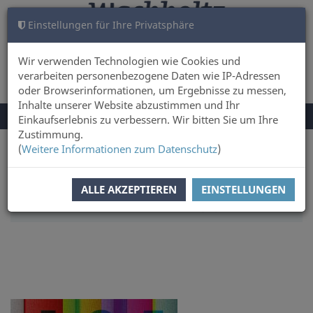
Einstellungen für Ihre Privatsphäre
WARENKORB
ANMELDEN
0
Wir verwenden Technologien wie Cookies und
verarbeiten personenbezogene Daten wie IP-Adressen
oder Browserinformationen, um Ergebnisse zu messen,
Inhalte unserer Website abzustimmen und Ihr
NAVIGATION
Menü
Einkaufserlebnis zu verbessern. Wir bitten Sie um Ihre
UMSCHALTEN
Zustimmung.
(
Weitere Informationen zum Datenschutz
)
Sie sind hier:
Sachbuch & Literatur
SORTIERUNG:
TITEL
ALLE AKZEPTIEREN
EINSTELLUNGEN
ARTIKEL PRO SEITE:
10